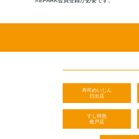
※EPARK会員登録が必要です。
寿司めいじん
日出店
すし特急
敷戸店