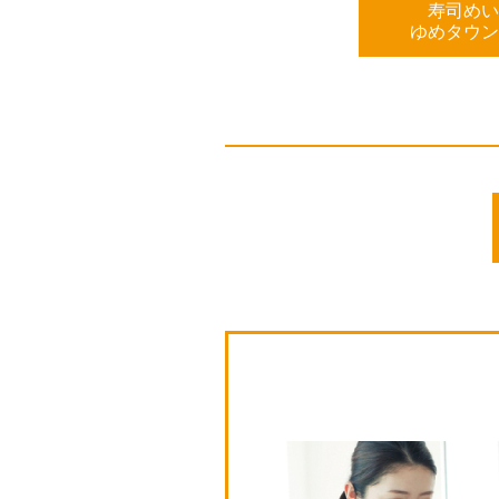
寿司めい
ゆめタウン