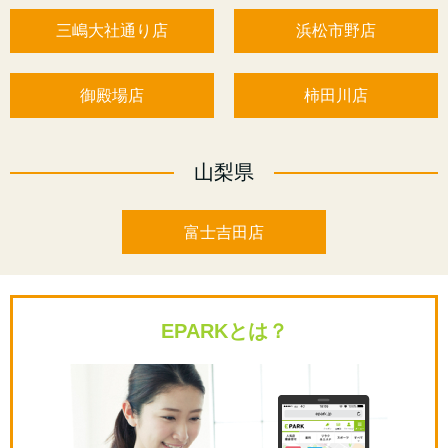
三嶋大社通り店
浜松市野店
御殿場店
柿田川店
山梨県
富士吉田店
EPARKとは？