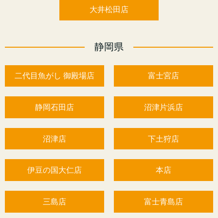
大井松田店
静岡県
二代目魚がし 御殿場店
富士宮店
静岡石田店
沼津片浜店
沼津店
下土狩店
伊豆の国大仁店
本店
三島店
富士青島店